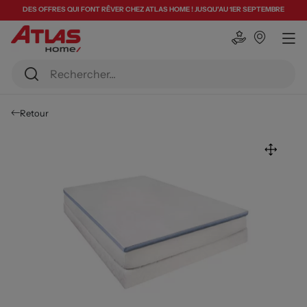
DES OFFRES QUI FONT RÊVER CHEZ ATLAS HOME ! JUSQU'AU 1ER SEPTEMBRE
Retour