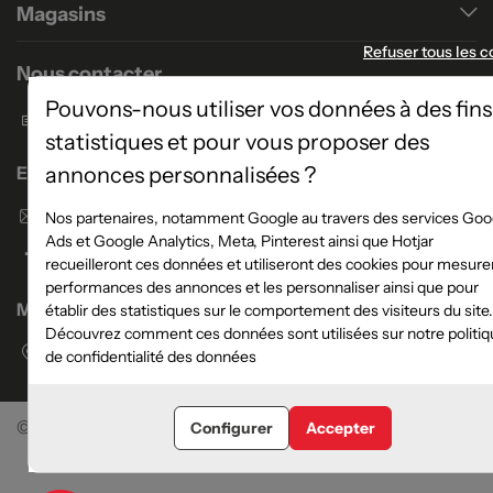
Magasins
Refuser tous les c
Nous contacter
Pouvons-nous utiliser vos données à des fins
Formulaire de contact
statistiques et pour vous proposer des
annonces personnalisées ?
Enseigne Atlas Home
Envoyer un email
Nos partenaires, notamment Google au travers des services Goo
Ads et Google Analytics, Meta, Pinterest ainsi que Hotjar
recueilleront ces données et utiliseront des cookies pour mesurer
performances des annonces et les personnaliser ainsi que pour
Magasins
établir des statistiques sur le comportement des visiteurs du site.
Découvrez comment ces données sont utilisées sur notre politiq
Voir la liste des magasins
de confidentialité des données
©Meubles Atlas / Atlas Newco
Tous droits réservés
Configurer
Accepter