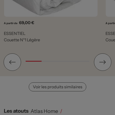
Prix
69,00 €
A partir de
A parti
ESSENTIEL
ESS
Couette N°1 Légère
Coue
Voir les produits similaires
Les atouts
Atlas Home
/