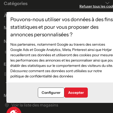
Catégories
Refuser tous les coo
À propos
Pouvons-nous utiliser vos données à des fins
statistiques et pour vous proposer des
Magasins
annonces personnalisées ?
Nous contacter
Nos partenaires, notamment Google au travers des services
Google Ads et Google Analytics, Meta, Pinterest ainsi que Hotjar
Formulaire de contact
recueilleront ces données et utiliseront des cookies pour mesure
les performances des annonces et les personnaliser ainsi que po
Enseigne Atlas Home
établir des statistiques sur le comportement des visiteurs du site.
Découvrez comment ces données sont utilisées sur notre
Envoyer un email
politique de confidentialité des données
Configurer
Accepter
Magasins
Voir la liste des magasins