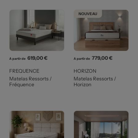
NOUVEAU
Prix
Prix
619,00 €
779,00 €
A partir de
A partir de
FREQUENCE
HORIZON
Matelas Ressorts /
Matelas Ressorts /
Fréquence
Horizon