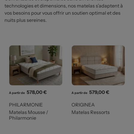
technologies et dimensions, nos matelas s’adaptent à
vos besoins pour vous offrir un soutien optimal et des
nuits plus sereines.
Prix
Prix
578,00 €
579,00 €
A partir de
A partir de
PHILARMONIE
ORIGINEA
Matelas Mousse /
Matelas Ressorts
Philarmonie