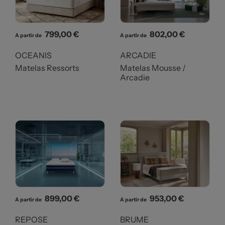
Prix
Prix
799,00 €
802,00 €
A partir de
A partir de
OCEANIS
ARCADIE
Matelas Ressorts
Matelas Mousse /
Arcadie
Prix
Prix
899,00 €
953,00 €
A partir de
A partir de
REPOSE
BRUME