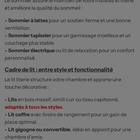
Le sommier assure le maintien de votre matelas et literie
et améliore la qualité du sommeil :
- Sommier à lattes
pour un soutien ferme et une bonne
ventilation.
- Sommier tapissier
pour un garnissage moelleux et un
couchage plus stable.
- Sommier électrique
ou lit de relaxation pour un confort
personnalisé.
Cadre de lit : entre style et fonctionnalité
Le lit literie structure votre chambre et apporte une
touche décorative :
- Lits
en bois massif, simili cuir ou tissu capitonné,
adaptés à tous les styles
.
- Lit coffre
avec tiroirs de rangement pour un gain de
place optimal.
- Lit gigogne ou convertible
, idéal en appoint pour une
chambre d’amis.