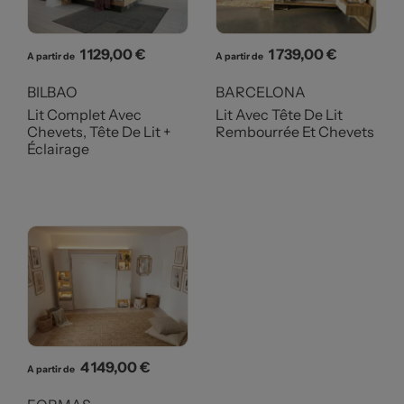
Prix
Prix
1 129,00 €
1 739,00 €
A partir de
A partir de
BILBAO
BARCELONA
Lit Complet Avec
Lit Avec Tête De Lit
Chevets, Tête De Lit +
Rembourrée Et Chevets
Éclairage
Prix
4 149,00 €
A partir de