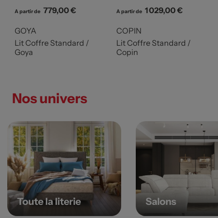
Prix
Prix
779,00 €
1 029,00 €
A partir de
A partir de
GOYA
COPIN
Lit Coffre Standard /
Lit Coffre Standard /
Goya
Copin
Nos univers
Toute la literie
Salons