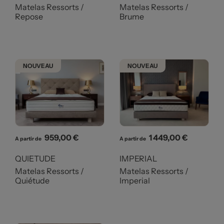
Matelas Ressorts /
Matelas Ressorts /
Repose
Brume
NOUVEAU
NOUVEAU
Prix
Prix
959,00 €
1 449,00 €
A partir de
A partir de
QUIETUDE
IMPERIAL
Matelas Ressorts /
Matelas Ressorts /
Quiétude
Imperial