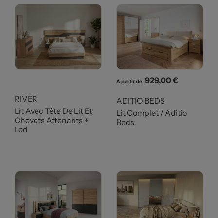
Prix
929,00 €
A partir de
RIVER
ADITIO BEDS
Lit Avec Tête De Lit Et
Lit Complet / Aditio
Chevets Attenants +
Beds
Led