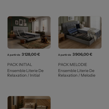
Prix
Prix
3 128,00 €
3 906,00 €
A partir de
A partir de
PACK INITIAL
PACK MELODIE
Ensemble Literie De
Ensemble Literie De
Relaxation / Initial
Relaxation / Melodie