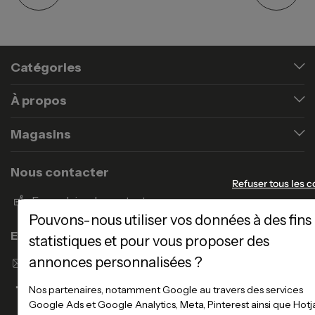
Catégories
À propos
Magasins
Nous contacter
Refuser tous les c
Formulaire de contact
Pouvons-nous utiliser vos données à des fins
Enseigne Atlas Home
statistiques et pour vous proposer des
annonces personnalisées ?
Envoyer un email
Nos partenaires, notamment Google au travers des services
Google Ads et Google Analytics, Meta, Pinterest ainsi que Hotj