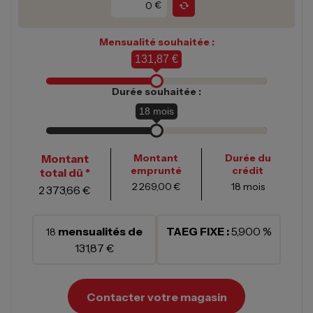
€
Mensualité souhaitée :
131,87 €
Durée souhaitée :
18
mois
Montant
Montant
Durée du
emprunté
crédit
total dû *
2 269,00 €
18
mois
2 373,66 €
mensualités de
TAEG FIXE :
5,900 %
18
131,87 €
Contacter votre magasin