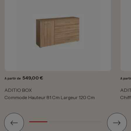
Prix
549,00 €
A partir de
A parti
ADITIO BOX
ADI
Commode Hauteur 81 Cm Largeur 120 Cm
Chif