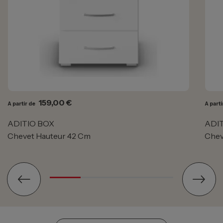
Prix
159,00 €
A partir de
A parti
ADITIO BOX
ADI
Chevet Hauteur 42 Cm
Chev