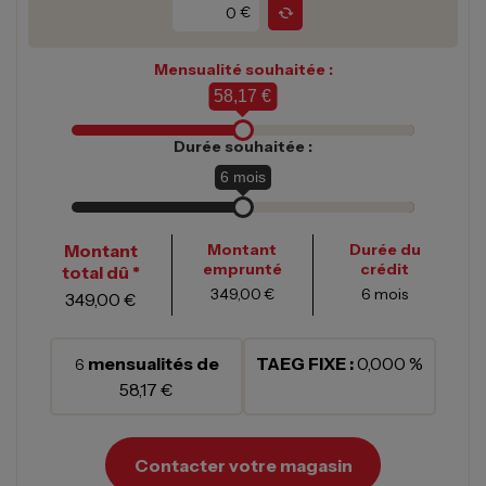
€
Mensualité souhaitée :
58,17 €
Durée souhaitée :
6
mois
Montant
Montant
Durée du
emprunté
crédit
total dû *
349,00 €
6
mois
349,00 €
mensualités de
TAEG FIXE :
0,000 %
6
58,17 €
Contacter votre magasin