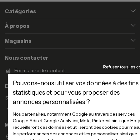
Catégories
À propos
Magasins
Nous contacter
Refuser tous les c
Formulaire de contact
Pouvons-nous utiliser vos données à des fins
Enseigne Atlas Home
statistiques et pour vous proposer des
Envoyer un email
annonces personnalisées ?
Nos partenaires, notamment Google au travers des services
Google Ads et Google Analytics, Meta, Pinterest ainsi que Hotj
Magasins
recueilleront ces données et utiliseront des cookies pour mes
les performances des annonces et les personnaliser ainsi que
Voir la liste des magasins