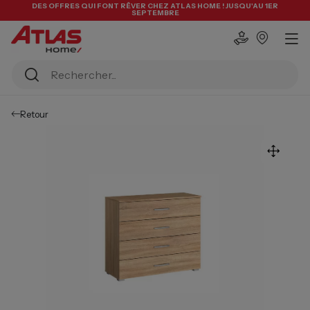
DES OFFRES QUI FONT RÊVER CHEZ ATLAS HOME ! JUSQU'AU 1ER
SEPTEMBRE
Retour