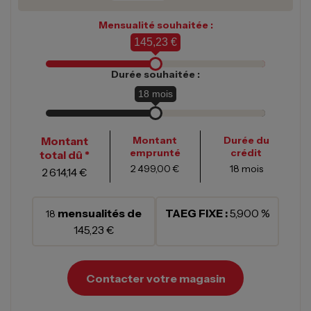
Mensualité souhaitée :
145,23 €
Durée souhaitée :
18
mois
Montant
Montant
Durée du
emprunté
crédit
total dû *
2 499,00 €
18
mois
2 614,14 €
mensualités de
TAEG FIXE :
5,900 %
18
145,23 €
Contacter votre magasin