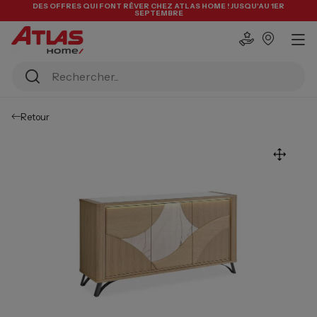
DES OFFRES QUI FONT RÊVER CHEZ ATLAS HOME ! JUSQU'AU 1ER
SEPTEMBRE
Retour