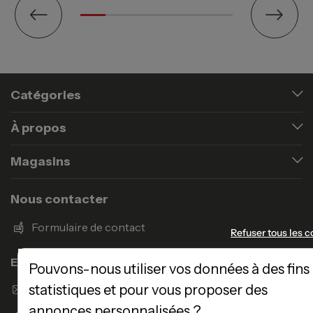
Catégories
À propos
Magasins
Nous contacter
Formulaire de contact
Refuser tous les c
Enseigne Atlas Home
Pouvons-nous utiliser vos données à des fins
statistiques et pour vous proposer des
Envoyer un email
annonces personnalisées ?