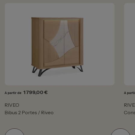
Prix
1 799,00 €
A partir de
A parti
RIVEO
RIV
Bibus 2 Portes / Riveo
Conso