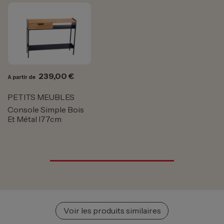
Prix
239,00 €
A partir de
PETITS MEUBLES
Console Simple Bois
Et Métal l77cm
Voir les produits similaires