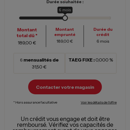
Durée souhaitée :
6
mois
Montant
Montant
Durée du
emprunté
crédit
total dû *
189,00 €
6
mois
189,00 €
mensualités de
TAEG FIXE :
0,000 %
6
31,50 €
Contacter votre magasin
* Hors assurance facultative
Voir les détails de l'offre
Un crédit vous engage et doit être
remboursé.
Vérifiez vos capacités de