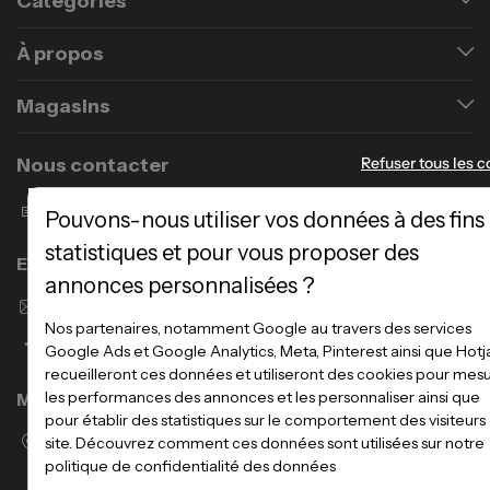
Catégories
À propos
Magasins
Nous contacter
Refuser tous les c
Formulaire de contact
Pouvons-nous utiliser vos données à des fins
statistiques et pour vous proposer des
Enseigne Atlas Home
annonces personnalisées ?
Envoyer un email
Nos partenaires, notamment Google au travers des services
Google Ads et Google Analytics, Meta, Pinterest ainsi que Hotj
recueilleront ces données et utiliseront des cookies pour mes
les performances des annonces et les personnaliser ainsi que
Magasins
pour établir des statistiques sur le comportement des visiteurs
Voir la liste des magasins
site. Découvrez comment ces données sont utilisées sur notre
politique de confidentialité des données