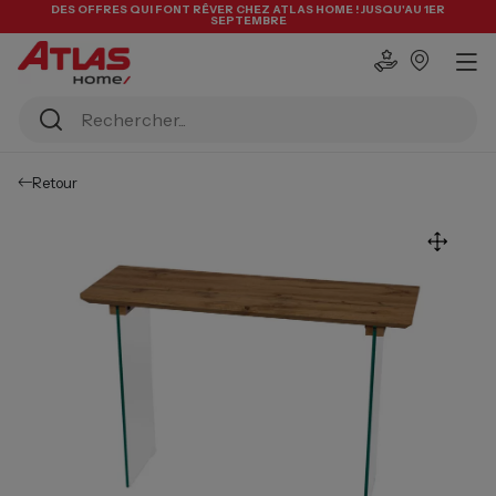
DES OFFRES QUI FONT RÊVER CHEZ ATLAS HOME ! JUSQU'AU 1ER
SEPTEMBRE
Retour