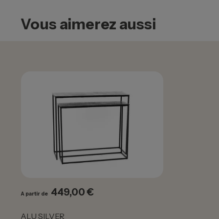
Vous aimerez aussi
449,00 €
Prix
A partir de
ALU SILVER