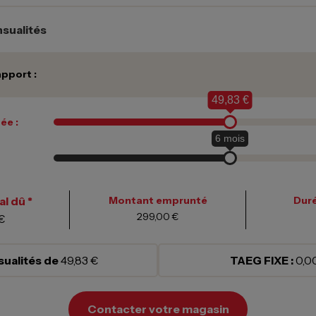
sualités
pport :
49,83 €
ée :
6
mois
l dû *
Montant emprunté
Duré
299,00 €
€
ualités de
49,83 €
TAEG FIXE :
0,0
Contacter votre magasin