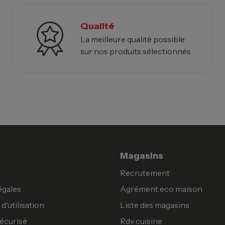
Qualité
La meilleure qualité possible
sur nos produits sélectionnés
Magasins
Recrutement
égales
Agrément eco maison
d'utilisation
Liste des magasins
écurisé
Rdv cuisine