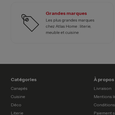
Grandes marques
Les plus grandes marques
chez Atlas Home : literie,
meuble et cuisine
Catégories
À propos
Canapés
Livraison
Cuisine
Mentions l
Déco
Conditions 
Literie
Paiement s