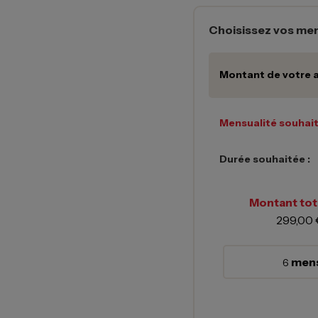
Choisissez vos men
Montant de votre a
Mensualité souhait
Durée souhaitée :
Montant tota
299,00 
mens
6