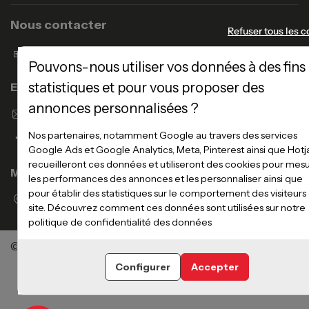
Nous contacter
Refuser tous les c
Formulaire de contact
Pouvons-nous utiliser vos données à des fins
statistiques et pour vous proposer des
Enseigne Atlas Home
annonces personnalisées ?
Envoyer un email
Nos partenaires, notamment Google au travers des services
Google Ads et Google Analytics, Meta, Pinterest ainsi que Hotj
recueilleront ces données et utiliseront des cookies pour mes
Magasins
les performances des annonces et les personnaliser ainsi que
pour établir des statistiques sur le comportement des visiteurs
Voir la liste des magasins
site. Découvrez comment ces données sont utilisées sur notre
politique de confidentialité des données
©Meubles Atlas / Atlas Newco
Tous droits réservés
Configurer
Accepter