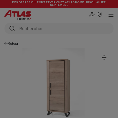
DES OFFRES QUI FONT RÊVER CHEZ ATLAS HOME ! JUSQU'AU 1ER
SEPTEMBRE
Retour