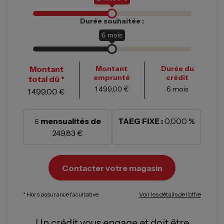
Durée souhaitée :
6
mois
Montant
Montant
Durée du
emprunté
crédit
total dû *
1 499,00 €
6
mois
1 499,00 €
mensualités de
TAEG FIXE :
0,000 %
6
249,83 €
Contacter votre magasin
* Hors assurance facultative
Voir les détails de l'offre
Un crédit vous engage et doit être