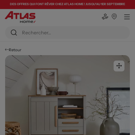
DES OFFRES QUI FONT RÊVER CHEZ ATLAS HOME ! JUSQU'AU 1ER SEPTEMBRE
Retour