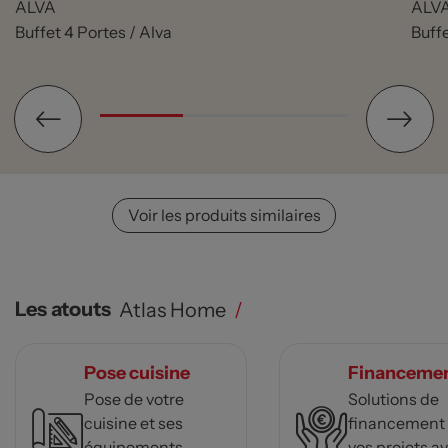
ALVA
ALV
Buffet 4 Portes / Alva
Buffe
Voir les produits similaires
Les atouts
Atlas Home
/
Pose cuisine
Financeme
Pose de votre
Solutions de
cuisine et ses
financement
équipements
vos projets a