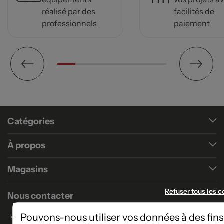
réalisé par des
facilités de
professionnels
paiement
Catégories
À propos
Magasins
Refuser tous les c
Nous contacter
Formulaire de contact
Pouvons-nous utiliser vos données à des fins