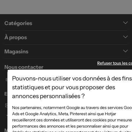
Catégories
À propos
Magasins
Refuser tous les c
Nous contacter
Pouvons-nous utiliser vos données à des fins
Formulaire de contact
statistiques et pour vous proposer des
Enseigne Atlas Home
annonces personnalisées ?
Envoyer un email
Nos partenaires, notamment Google au travers des services Goo
Ads et Google Analytics, Meta, Pinterest ainsi que Hotjar
recueilleront ces données et utiliseront des cookies pour mesurer
performances des annonces et les personnaliser ainsi que pour
Magasins