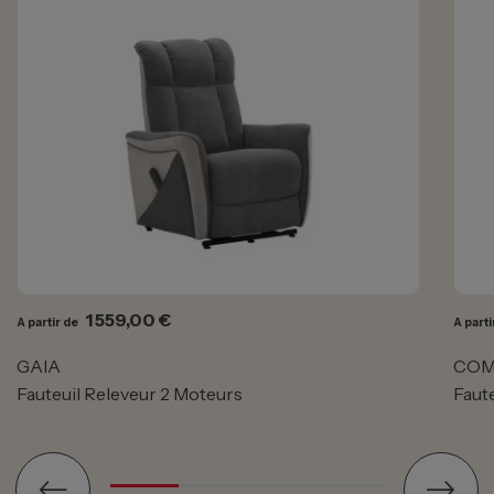
Prix
1 559,00 €
A partir de
A parti
GAIA
COM
Fauteuil Releveur 2 Moteurs
Faute