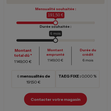
Mensualité souhaitée :
191,50 €
Durée souhaitée :
6
mois
Montant
Montant
Durée du
emprunté
crédit
total dû *
1 149,00 €
6
mois
1 149,00 €
mensualités de
TAEG FIXE :
0,000 %
6
191,50 €
Contacter votre magasin