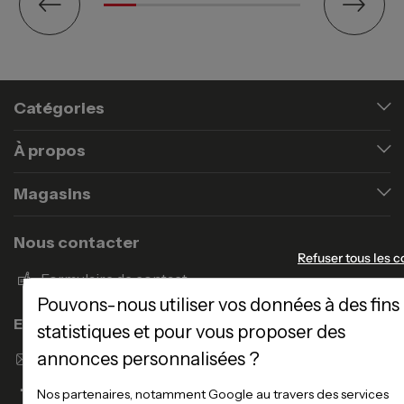
Catégories
À propos
Magasins
Nous contacter
Refuser tous les c
Formulaire de contact
Pouvons-nous utiliser vos données à des fins
Enseigne Atlas Home
statistiques et pour vous proposer des
annonces personnalisées ?
Envoyer un email
Nos partenaires, notamment Google au travers des services