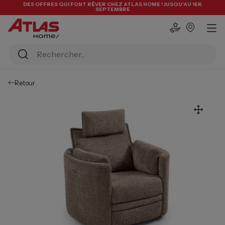
DES OFFRES QUI FONT RÊVER CHEZ ATLAS HOME ! JUSQU'AU 1ER
SEPTEMBRE
Retour