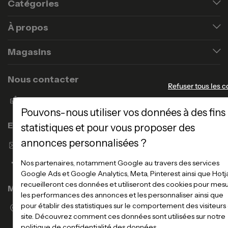
Catégories
À propos
Magasins
Nous contacter
Refuser tous les c
Formulaire de contact
Pouvons-nous utiliser vos données à des fins
Enseigne Atlas Home
statistiques et pour vous proposer des
annonces personnalisées ?
Envoyer un email
Nos partenaires, notamment Google au travers des services
Google Ads et Google Analytics, Meta, Pinterest ainsi que Hotj
recueilleront ces données et utiliseront des cookies pour mes
Magasins
les performances des annonces et les personnaliser ainsi que
pour établir des statistiques sur le comportement des visiteurs
Voir la liste des magasins
site. Découvrez comment ces données sont utilisées sur notre
politique de confidentialité des données