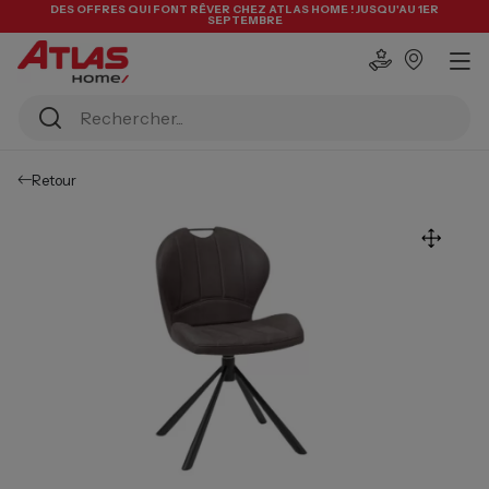
DES OFFRES QUI FONT RÊVER CHEZ ATLAS HOME ! JUSQU'AU 1ER
SEPTEMBRE
Retour