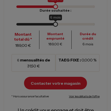
Durée souhaitée :
6
mois
Montant
Montant
Durée du
emprunté
crédit
total dû *
189,00 €
6
mois
189,00 €
mensualités de
TAEG FIXE :
0,000 %
6
31,50 €
Contacter votre magasin
* Hors assurance facultative
Voir les détails de l'offre
Un crédit vous engage et doit être