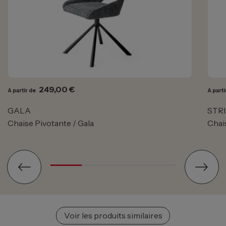
Prix
249,00 €
A partir de
A parti
GALA
STR
Chaise Pivotante / Gala
Chai
Voir les produits similaires