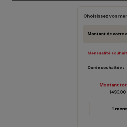
Choisissez vos men
Montant de votre a
Mensualité souhait
Durée souhaitée :
Montant tota
1 499,00
mens
6