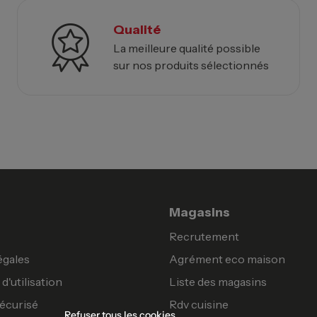
Qualité
La meilleure qualité possible
sur nos produits sélectionnés
Magasins
Recrutement
égales
Agrément eco maison
d'utilisation
Liste des magasins
écurisé
Rdv cuisine
Refuser tous les cookies