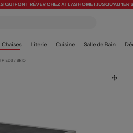
S QUI FONT RÊVER CHEZ ATLAS HOME ! JUSQU'AU 1ER
& Chaises
Literie
Cuisine
Salle de Bain
Dé
 PIEDS / BRIO