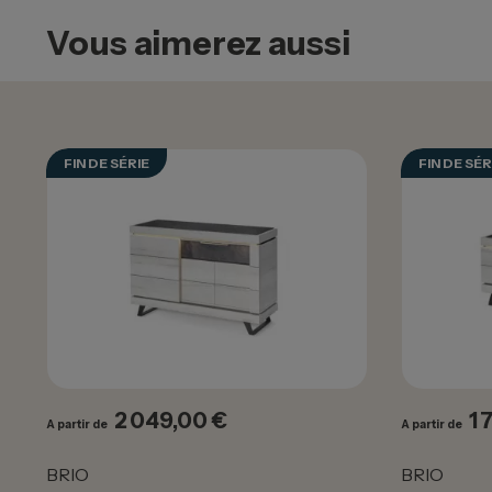
Vous aimerez aussi
FIN DE SÉRIE
FIN DE SÉR
2 049,00 €
1 
Prix
Pr
A partir de
A partir de
BRIO
BRIO