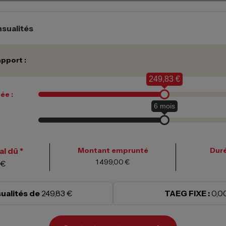
sualités
pport :
249,83 €
ée :
6
mois
l dû *
Montant emprunté
Duré
1 499,00 €
 €
ualités de
249,83 €
TAEG FIXE :
0,0