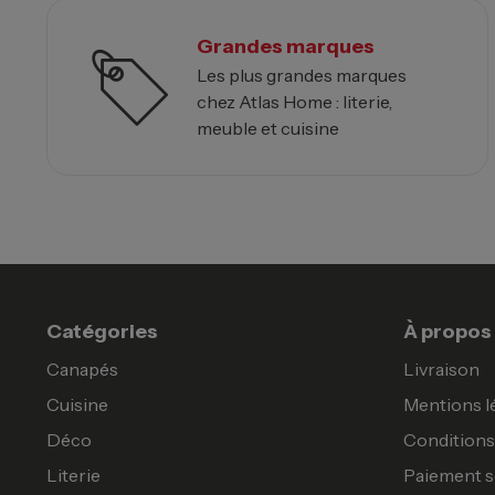
Grandes marques
Les plus grandes marques
chez Atlas Home : literie,
meuble et cuisine
Catégories
À propos
Canapés
Livraison
Cuisine
Mentions l
Déco
Conditions 
Literie
Paiement s