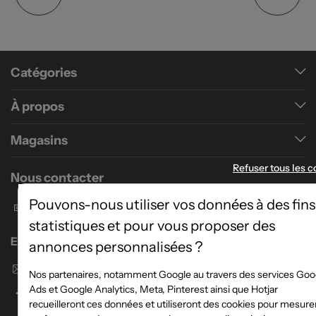
Catégories
À propos
Magasins
Refuser tous les c
Nous contacter
Pouvons-nous utiliser vos données à des fins
Formulaire de contact
statistiques et pour vous proposer des
Enseigne Atlas Home
annonces personnalisées ?
Envoyer un email
Nos partenaires, notamment Google au travers des services Goo
Ads et Google Analytics, Meta, Pinterest ainsi que Hotjar
recueilleront ces données et utiliseront des cookies pour mesurer