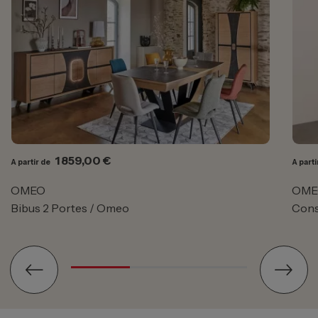
Prix
1 859,00 €
A partir de
A parti
OMEO
OME
Bibus 2 Portes / Omeo
Cons