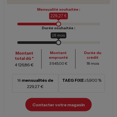
Mensualité souhaitée :
229,27 €
Durée souhaitée :
18
mois
Montant
Montant
Durée du
emprunté
crédit
total dû *
3 945,00 €
18
mois
4 126,86 €
mensualités de
TAEG FIXE :
5,900 %
18
229,27 €
Contacter votre magasin