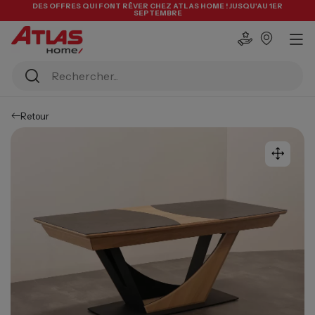
DES OFFRES QUI FONT RÊVER CHEZ ATLAS HOME ! JUSQU'AU 1ER
SEPTEMBRE
Retour