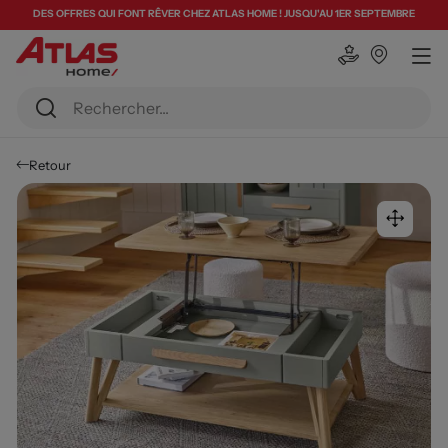
DES OFFRES QUI FONT RÊVER CHEZ ATLAS HOME ! JUSQU'AU 1ER SEPTEMBRE
Retour