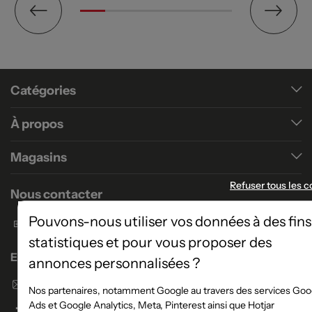
Catégories
À propos
Magasins
Refuser tous les c
Nous contacter
Pouvons-nous utiliser vos données à des fins
Formulaire de contact
statistiques et pour vous proposer des
Enseigne Atlas Home
annonces personnalisées ?
Envoyer un email
Nos partenaires, notamment Google au travers des services Goo
Ads et Google Analytics, Meta, Pinterest ainsi que Hotjar