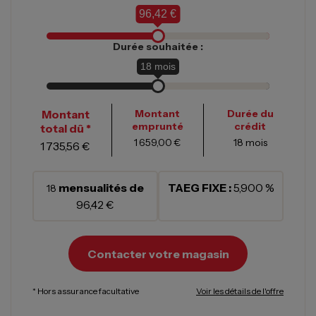
96,42 €
Durée souhaitée :
18
mois
Montant
Montant
Durée du
emprunté
crédit
total dû *
1 659,00 €
18
mois
1 735,56 €
mensualités de
TAEG FIXE :
5,900 %
18
96,42 €
Contacter votre magasin
* Hors assurance facultative
Voir les détails de l'offre