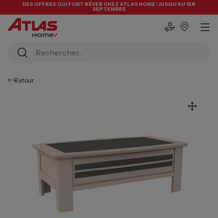
DES OFFRES QUI FONT RÊVER CHEZ ATLAS HOME ! JUSQU'AU 1ER
SEPTEMBRE
Retour