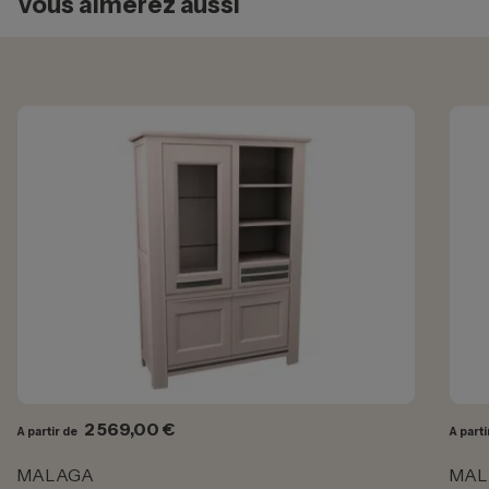
Vous aimerez aussi
Prix
2 569,00 €
A partir de
A parti
MALAGA
MAL