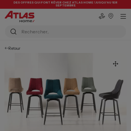
DES OFFRES QUI FONT RÊVER CHEZ ATLAS HOME ! JUSQU'AU 1ER
SEPTEMBRE
Retour