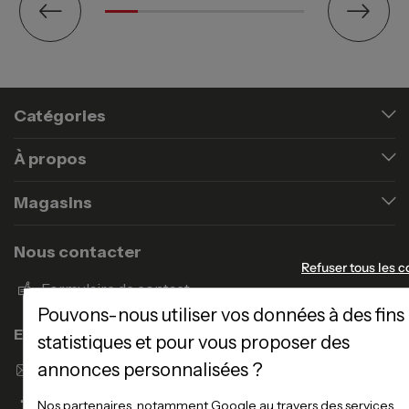
Catégories
À propos
Magasins
Nous contacter
Refuser tous les c
Formulaire de contact
Pouvons-nous utiliser vos données à des fins
Enseigne Atlas Home
statistiques et pour vous proposer des
annonces personnalisées ?
Envoyer un email
Nos partenaires, notamment Google au travers des services