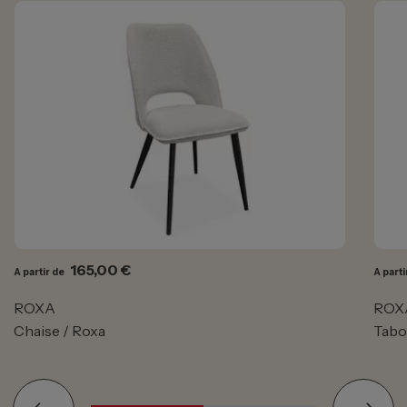
Prix
165,00 €
A partir de
A parti
ROXA
ROX
Chaise / Roxa
Tabo