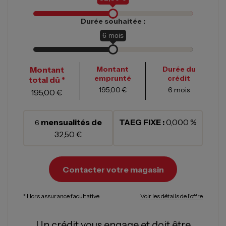
Durée souhaitée :
6
mois
Montant
Montant
Durée du
emprunté
crédit
total dû *
195,00 €
6
mois
195,00 €
mensualités de
TAEG FIXE :
0,000 %
6
32,50 €
Contacter votre magasin
* Hors assurance facultative
Voir les détails de l'offre
Un crédit vous engage et doit être