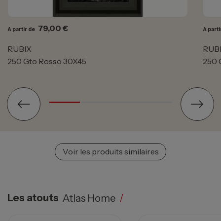
Prix
79,00 €
A partir de
A parti
RUBIX
RUB
250 Gto Rosso 30X45
250 
Voir les produits similaires
Les atouts
Atlas Home
/