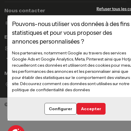
Refuser tous les c
Nous contacter
Formulaire de contact
Pouvons-nous utiliser vos données à des fins
statistiques et pour vous proposer des
Enseigne Atlas Home
annonces personnalisées ?
Envoyer un email
Nos partenaires, notamment Google au travers des services
Google Ads et Google Analytics, Meta, Pinterest ainsi que Hotj
recueilleront ces données et utiliseront des cookies pour mes
les performances des annonces et les personnaliser ainsi que
Magasins
pour établir des statistiques sur le comportement des visiteurs
site. Découvrez comment ces données sont utilisées sur notre
Voir la liste des magasins
politique de confidentialité des données
©Meubles Atlas / Atlas Newco
Tous droits réservés
Configurer
Accepter