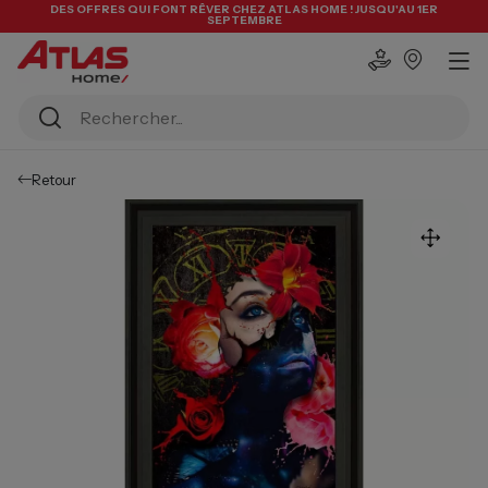
DES OFFRES QUI FONT RÊVER CHEZ ATLAS HOME ! JUSQU'AU 1ER
SEPTEMBRE
Retour