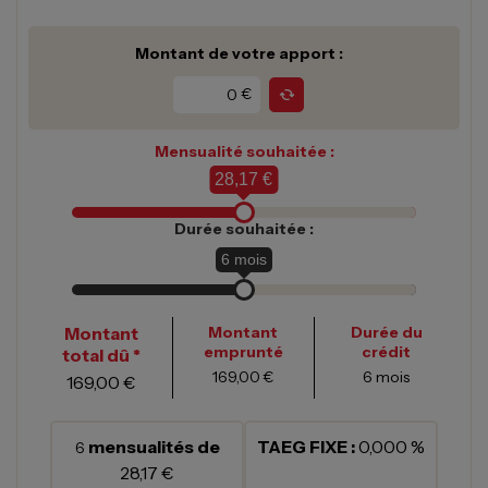
Montant de votre apport :
€
Mensualité souhaitée :
28,17 €
Durée souhaitée :
6
mois
Montant
Montant
Durée du
emprunté
crédit
total dû *
169,00 €
6
mois
169,00 €
mensualités de
TAEG FIXE :
0,000 %
6
28,17 €