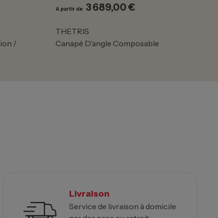
3 689,00 €
Prix
A partir de
THETRIS
ion /
Canapé D'angle Composable
Livraison
Service de livraison à domicile
par des pros ou retrait