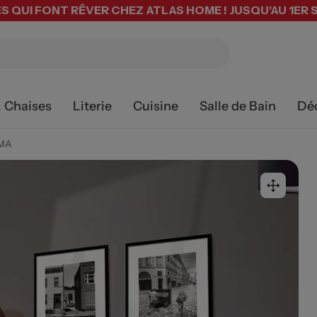
S QUI FONT RÊVER CHEZ ATLAS HOME ! JUSQU'AU 1ER
& Chaises
Literie
Cuisine
Salle de Bain
Dé
RMA