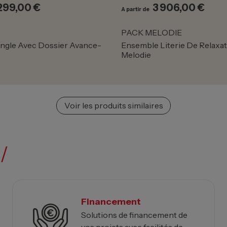
299,00 €
3 906,00 €
ix
Prix
A partir de
PACK MELODIE
ngle Avec Dossier Avance-
Ensemble Literie De Relaxat
Melodie
Voir les produits similaires
/
Financement
Solutions de financement de
vos projets avec facilités de