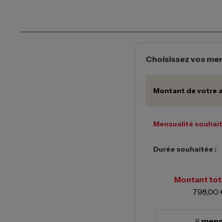
Choisissez vos men
Montant de votre a
Mensualité souhait
Durée souhaitée :
Montant tota
798,00 
mens
6