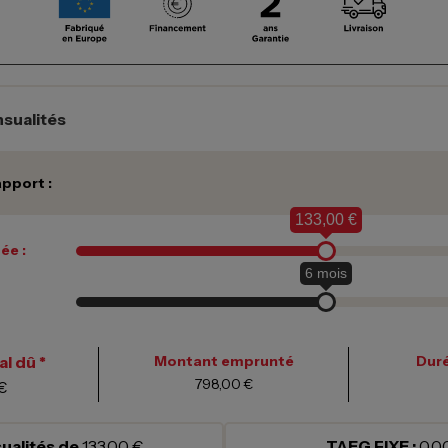
sualités
pport :
133,00 €
ée :
6
mois
l dû *
Montant emprunté
Duré
798,00 €
€
ualités de
133,00 €
TAEG FIXE :
0,0