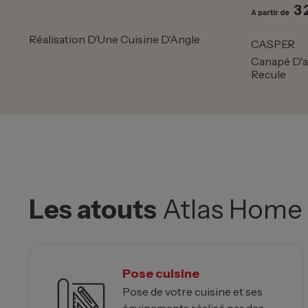
3 
Prix
Pr
A partir de
Réalisation D’Une Cuisine D’Angle
CASPER
Canapé D'a
Recule
Les atouts
Atlas Home
Pose cuisine
Pose de votre cuisine et ses
équipements réalisé par des