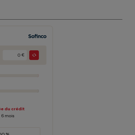
€
e du crédit
6
mois
00 %