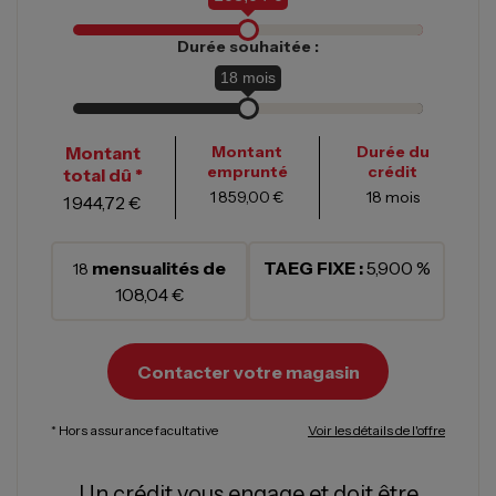
Durée souhaitée :
18
mois
Montant
Montant
Durée du
emprunté
crédit
total dû *
1 859,00 €
18
mois
1 944,72 €
mensualités de
TAEG FIXE :
5,900 %
18
108,04 €
Contacter votre magasin
* Hors assurance facultative
Voir les détails de l'offre
Un crédit vous engage et doit être