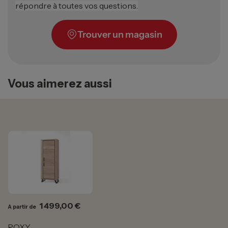
répondre à toutes vos questions.
Trouver un magasin
Vous aimerez aussi
Prix
1 499,00 €
A partir de
ROXY