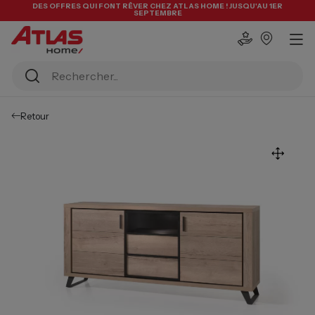
DES OFFRES QUI FONT RÊVER CHEZ ATLAS HOME ! JUSQU'AU 1ER
SEPTEMBRE
Retour